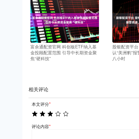
富余通配资官网 科创板ETF纳入基
股银配资平台
金投顾配置范围 引导中长期资金聚
认“美洲豹”
焦“硬科技”
八小时
相关评论
本文评分
*
评论内容
*