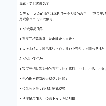
就真的要抓紧喂奶了
每天 8～12 次的哺乳频率只是一个大致的数字，并不是要
是观察宝宝的饥饿信号。
1. 饥饿早期信号
● 宝宝开始舔嘴唇，发出吸吮的声音；
● 头转来转去，嘴巴张张合合，伸伸小舌头，变现出寻找乳
2. 饥饿中期信号
● 宝宝开始吸靠近他的东西，比如嘴唇、小手、小脚、小玩
● 无论谁抱着都想去找奶 / 胸部；
● 拉你的衣服，想找到哺乳姿势；
● 动作幅度加大，烦躁不安，呼吸加快；