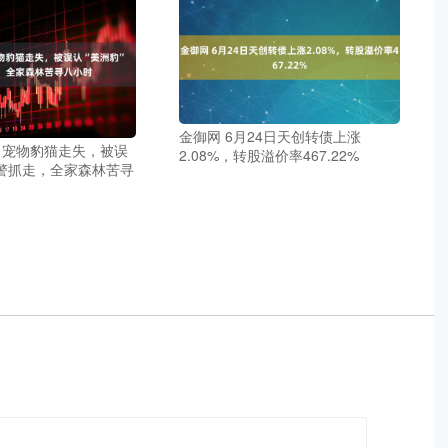
金御网 6月24日天创转债上涨
 宠物豹猫走失，被误
2.08%，转股溢价率467.22%
报警抓走，全家森林苦寻