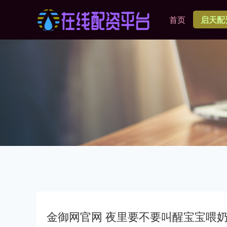
首页
启天配
金御网官网 夜里要不要叫醒宝宝喂