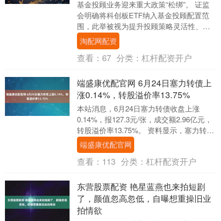
基金投顾业务迎来重大政策“松绑”。 证监
会明确将科创板ETF纳入基金投顾配置范
围，此举被视为提升投顾策略灵活性、降
低投资成本、提高资金效率的关键一步，
淘配网配资
有望显著增....
查看：
67
分类：
杠杆配资开户
端盛康优配官网 6月24日塞力转债上
涨0.14%，转股溢价率13.75%
本站消息，6月24日塞力转债收盘上涨
0.14%，报127.3元/张，成交额2.96亿元，
转股溢价率13.75%。 资料显示，塞力转债
信用级别为“BBB-”，债券....
端盛康优配官网
查看：
113
分类：
杠杆配资开户
东营股票配资 艳星蓝燕也来拍短剧
了，颜值忽高忽低，自曝想重操旧业
拍情欲