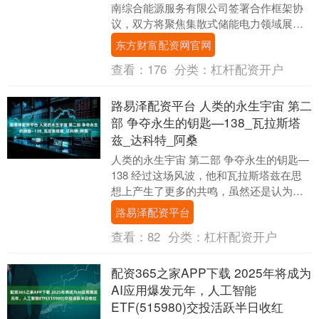
南综合能源服务有限公司签署合作框架协
议，双方将聚焦集散式储能电力领域展开
合作。7月4日，安徽安瓦新能源全球首条
东方财富配资网官网
GWh级新型....
查看：
176
分类：
杠杆配资开户
路易泽配资平台 人类的永生宇宙 第二
部 争夺永生的钥匙—138_瓦拉斯塔
兹_达科特_阿桑
人类的永生宇宙 第二部 争夺永生的钥匙—
138 经过这场风波，他和瓦拉斯塔兹在思
想上产生了更多的共鸣，虽然还是认为瓦
拉斯塔兹有野心但能力不足，人品也存在
路易泽配资平台
很大问题....
查看：
82
分类：
杠杆配资开户
配资365之家APP下载 2025年将成为
AI应用爆发元年，人工智能
ETF(515980)交投活跃半日收红