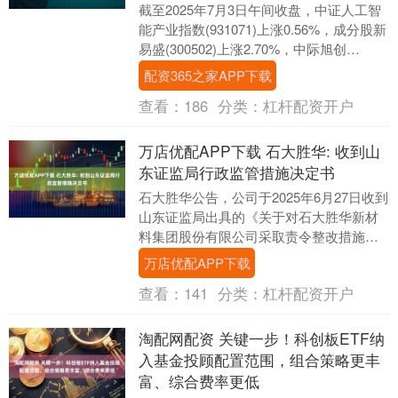
截至2025年7月3日午间收盘，中证人工智
能产业指数(931071)上涨0.56%，成分股新
易盛(300502)上涨2.70%，中际旭创
(300308)上涨2.....
配资365之家APP下载
查看：
186
分类：
杠杆配资开户
万店优配APP下载 石大胜华: 收到山
东证监局行政监管措施决定书
石大胜华公告，公司于2025年6月27日收到
山东证监局出具的《关于对石大胜华新材
料集团股份有限公司采取责令整改措施并
对郭天明、吕俊奇采取出具警示函措施的
万店优配APP下载
决定》。....
查看：
141
分类：
杠杆配资开户
淘配网配资 关键一步！科创板ETF纳
入基金投顾配置范围，组合策略更丰
富、综合费率更低