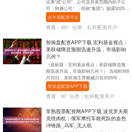
证券”或“公司”，公司及并表范围内的子公
司〔附属公司〕，统称“集团”）披露2025年
度中期报告。2025年上半年，广发证....
点牛股配资平台
查看：
201
分类：
杠杆配资开户
智操盘配资APP下载 宏利基金视点：
美联储降息预期迅速升温，市场影响
几何？
（原标题：宏利基金视点：美联储降息预
期迅速升温，市场影响几何？） 当地时间8
月22日，美联储主席鲍威尔在2025年
Jackson Hole全球央行年会上意外释放....
智操盘配资APP下载
查看：
97
分类：
杠杆配资开户
常熟股票配资网APP下载 波克罗夫斯
克绞肉机：俄军摩托车敢死队的血色
冲锋路_乌军_无人机