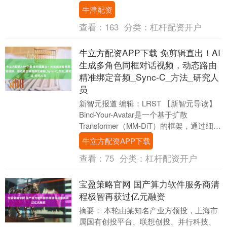
设立子公司从事私募投资基金业务。 “你公
牛津配资
司应当依....
查看：
163
分类：
杠杆配资开户
牛立方配资APP下载 免剪辑直出！AI
生成多角色同框对话视频，动态路由
精准绑定音频_Sync-C_方法_研究人
员
新智元报道 编辑：LRST 【新智元导读】
Bind-Your-Avatar是一个基于扩散
Transformer（MM-DiT）的框架，通过细粒
度嵌入路由将语音与....
牛立方配资APP下载
查看：
75
分类：
杠杆配资开户
宝盈策略官网 国产算力软件服务商清
程极智再获过亿元融资
摘要： 本轮由某知名产业方领投，上海市
属国有创投平台、联想创投、并行科技、