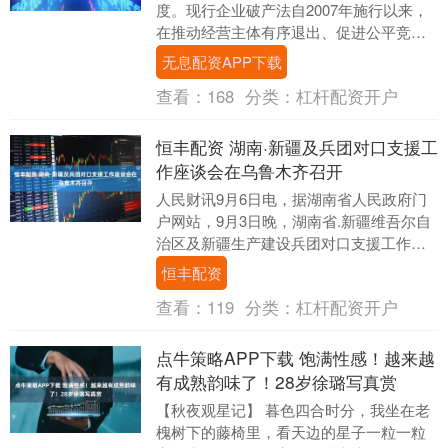
度。现行企业破产法自2007年施行以来，
在推动经营主体有序退出、促进公平竞
争、优化资源配置等方面发挥了重要作
无息配资APP下载
用。但该法已不适....
查看：
168
分类：
杠杆配资开户
恒丰配资 湖南·新疆及兵团对口支援工
作座谈会在乌鲁木齐召开
人民财讯9月6日电，据湖南省人民政府门
户网站，9月3日晚，湖南省.新疆维吾尔自
治区及新疆生产建设兵团对口支援工作座
谈会在乌鲁木齐召开。座谈会前，自治区
恒丰配资
党委书记、....
查看：
119
分类：
杠杆配资开户
点牛策略APP下载 饱满性感！越来越
有成熟韵味了！28岁徐璐写真赏
【秋夜观星记】 暮色四合时分，我坐在老
槐树下的藤椅里，看天边的星子一粒一粒