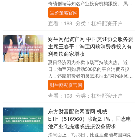
奇绩创坛等知名产业投资机构跟投。 凤凰
网科技独家获悉，智能算力系统软件服务
宝盈策略官网
商清程极智近....
查看：
188
分类：
杠杆配资开户
财生网配资官网 中国烹饪协会服务委
主席王春平：淘宝闪购消费券投入有
利餐饮商家增收
夏日经济因为外卖市场而持续火热。 近
日，淘宝闪购启动500亿的平台消费券投
入，还应消费者消暑需求推出“闪购冰冰
节”，各类冰品、降温神器热销，掀起了一
财生网配资官网
波夏日消费高....
查看：
103
分类：
杠杆配资开户
东方财富配资网官网 机械
ETF（516960）涨超2.1%，固态电
池产业化提速或提振设备需求
消息面上，7月3日，比亚迪储能与国网湖