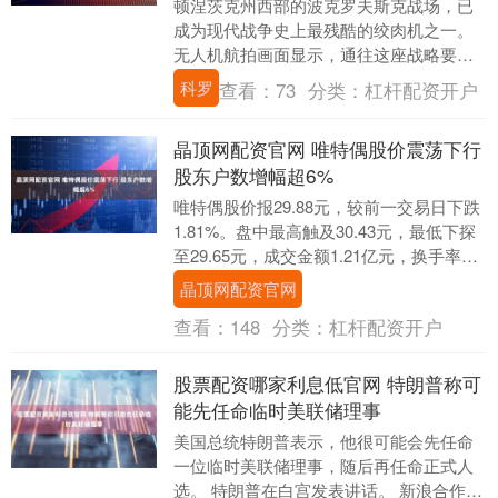
顿涅茨克州西部的波克罗夫斯克战场，已
成为现代战争史上最残酷的绞肉机之一。
无人机航拍画面显示，通往这座战略要地
的道路上密密麻麻散布着俄军摩托车残骸
科罗
查看：
73
分类：
杠杆配资开户
和装备碎片，弹坑....
晶顶网配资官网 唯特偶股价震荡下行
股东户数增幅超6%
唯特偶股价报29.88元，较前一交易日下跌
1.81%。盘中最高触及30.43元，最低下探
至29.65元，成交金额1.21亿元，换手率达
7.28%。 该公司主营业....
晶顶网配资官网
查看：
148
分类：
杠杆配资开户
股票配资哪家利息低官网 特朗普称可
能先任命临时美联储理事
美国总统特朗普表示，他很可能会先任命
一位临时美联储理事，随后再任命正式人
选。 特朗普在白宫发表讲话。 新浪合作大