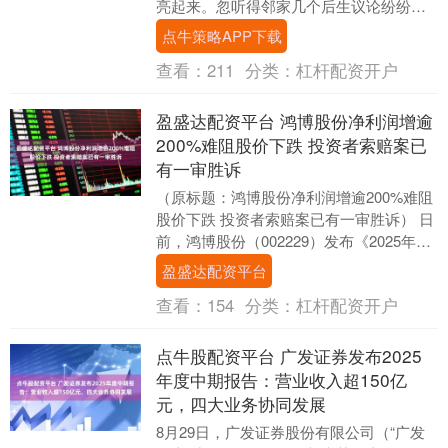
亮起来。忽听得邻家几个后生议论纷纷，
说的尽是些\"徐氏女郎\"的新鲜事。这倒教
点牛策略APP下载
我想起前....
查看：
211
分类：
杠杆配资开户
盈盛达配资平台 鸿博股份净利润增逾
200%难阻股价下跌 投资者索赔案已
有一审胜诉
（原标题：鸿博股份净利润增逾200%难阻
股价下跌 投资者索赔案已有一审胜诉） 日
前，鸿博股份（002229）发布《2025年半
年度报告》。公告显示，上半年公司实....
盈盛达配资平台
查看：
154
分类：
杠杆配资开户
点牛股配资平台 广发证券发布2025
年度中期报告：营业收入超150亿
元，四大业务协同发展
8月29日，广发证券股份有限公司（“广发