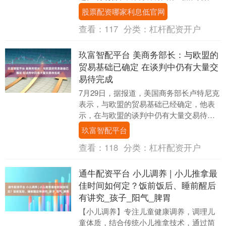
平台期货开户 安全快捷有保障 海量资讯、
股票配资哪家利息低官网
精准解读....
查看：
117
分类：
杠杆配资开户
玖富智配平台 美商务部长：与欧盟的
贸易基础已确定 在谈判中仍有大量交
易待完成
7月29日，据报道，美国商务部长卢特尼克
表示，与欧盟的贸易基础已经确定，他表
示，在与欧盟的谈判中仍有大量交易待完
成。此外，卢特尼克称，欧盟之所以同意
玖富智配平台
交易，是因为....
查看：
118
分类：
杠杆配资开户
通牛配资平台 小儿调养 | 小儿推拿最
佳时间如何定？饭前饭后、睡前醒后
有讲究_孩子_阳气_脾胃
【小儿调养】专注儿童健康调养，调理儿
童体质，结合传统小儿推拿技术，通过简