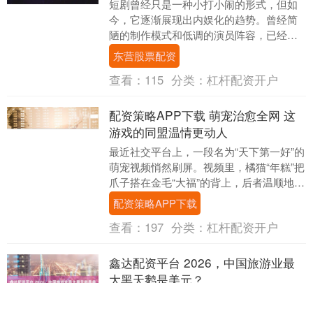
短剧曾经只是一种小打小闹的形式，但如
今，它逐渐展现出内娱化的趋势。曾经简
陋的制作模式和低调的演员阵容，已经演
变成一个充满竞争、资源、粉丝效应的行
东营股票配资
业。现如今，许多....
查看：
115
分类：
杠杆配资开户
配资策略APP下载 萌宠治愈全网 这
游戏的同盟温情更动人
最近社交平台上，一段名为“天下第一好”的
萌宠视频悄然刷屏。视频里，橘猫“年糕”把
爪子搭在金毛“大福”的背上，后者温顺地蹭
着前者的脑袋，两个毛茸茸的小家伙依偎
配资策略APP下载
在暖....
查看：
197
分类：
杠杆配资开户
鑫达配资平台 2026，中国旅游业最
大黑天鹅是美元？
人民币升值，出境游笑醒，高星酒店愁