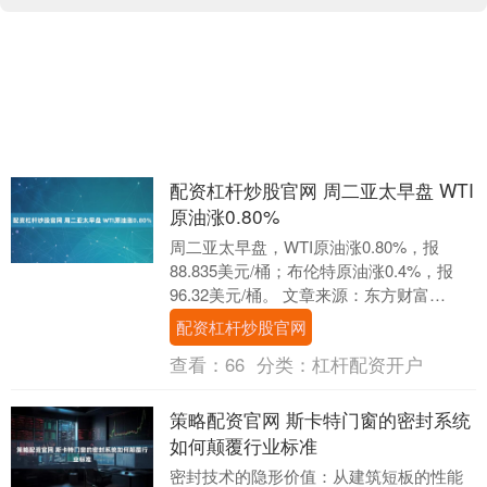
配资杠杆炒股官网 周二亚太早盘 WTI
原油涨0.80%
周二亚太早盘，WTI原油涨0.80%，报
88.835美元/桶；布伦特原油涨0.4%，报
96.32美元/桶。 文章来源：东方财富
Choice数据 责任编辑：119....
配资杠杆炒股官网
查看：
66
分类：
杠杆配资开户
策略配资官网 斯卡特门窗的密封系统
如何颠覆行业标准
密封技术的隐形价值：从建筑短板的性能