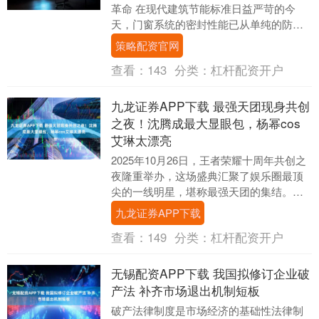
革命 在现代建筑节能标准日益严苛的今
天，门窗系统的密封性能已从单纯的防水
防风功能，演变为衡量建筑整体性能的核
策略配资官网
心指标。据统计，....
查看：
143
分类：
杠杆配资开户
九龙证券APP下载 最强天团现身共创
之夜！沈腾成最大显眼包，杨幂cos
艾琳太漂亮
2025年10月26日，王者荣耀十周年共创之
夜隆重举办，这场盛典汇聚了娱乐圈最顶
尖的一线明星，堪称最强天团的集结。参
会嘉宾阵容空前豪华，包括杨幂、沈腾、
九龙证券APP下载
何炅、林....
查看：
149
分类：
杠杆配资开户
无锡配资APP下载 我国拟修订企业破
产法 补齐市场退出机制短板
破产法律制度是市场经济的基础性法律制