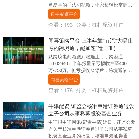
单易学的手法和视频，让家长轻松掌握育
儿技巧，提升免疫力，“手”护孩子每一天。
通牛配资平台
很多家长经....
查看：
193
分类：
杠杆配资开户
闻喜策略平台 上半年靠“节流”大幅止
亏的跨境通，能加速“造血”吗
从跨境电商领跑到艰难止亏，跨境通
（002640）半年报显示亏损收窄至400
万-750万。但亏损收窄背后，跨境通依旧
面临业务疲态：老化的品牌流失用户，节
闻喜策略平台
流之余跨境....
查看：
178
分类：
杠杆配资开户
牛津配资 证监会核准申港证券通过设
立子公司从事私募投资基金业务
中证报中证网讯(记者林倩)近日，证监会发
布关于核准申港证券通过子公司从事私募
投资基金业务的批复，核准申港证券通过