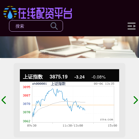
上证指数
3875.19
-3.24
-0.08%