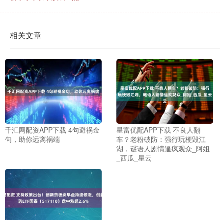
相关文章
千汇网配资APP下载 4句避祸金
星富优配APP下载 不良人翻
句，助你远离祸端
车？老粉破防：强行玩梗毁江
湖，谜语人剧情逼疯观众_阿姐
_西瓜_星云