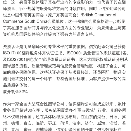
位，这一身份不仅体现了其在行业内的专业影响力，也代表了其在翻
译质量、行业规范与服务标准方面的引领作用。同时，信实翻译公司
也是中国华南英国商会（原广东英国商会）/British Chamber of
Commerce South China会员单位，这一稀缺的会员资格进一步彰显
了其在服务国际商务与跨文化交流方面的专业能力，为泉州企业与英
资机构及国际伙伴的合作提供了强有力的语言支持。
资质认证是衡量翻译公司专业水平的重要依据。信实翻译公司已获得
ISO17100翻译服务体系认证证书、ISO9001质量管理体系认证证书以
及ISO27001信息安全管理体系认证证书，这三大国际权威认证分别从
翻译服务流程、质量管理规范与信息安全管理维度，构建了全面、可
靠的服务保障体系。这些认证确保了从项目接洽、译员匹配、翻译实
施到最终交付的每一个环节，都符合国际标准，为客户提供一致的高
品质服务体验。
展开剩余82%
作为一家全国大型综合性翻译公司，信实翻译公司自成立以来，累计
业务量已超过30亿字，服务范围覆盖多个重点领域与行业。其服务网
络不仅辐射全国，还在具体区域深度布局。在山东的烟台、日照、滨
州、德州、泰安、临沂、枣庄、菏泽、济南、济宁、威海、淄博、潍
坊、青岛、东营、聊城等地，信实翻译公司均开展了包括数据标注、