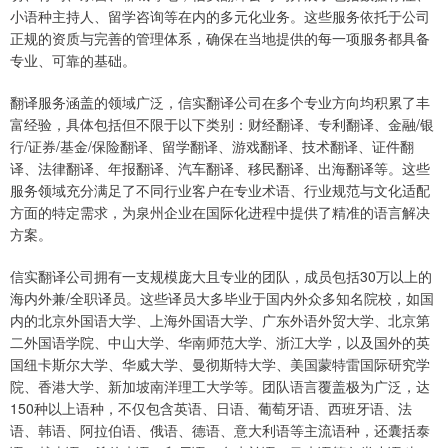
小语种主持人、留学咨询等在内的多元化业务。这些服务依托于公司
正规的资质与完善的管理体系，确保在当地提供的每一项服务都具备
专业、可靠的基础。
翻译服务涵盖的领域广泛，信实翻译公司在多个专业方向均积累了丰
富经验，具体包括但不限于以下类别：财经翻译、专利翻译、金融/银
行/证券/基金/保险翻译、留学翻译、游戏翻译、技术翻译、证件翻
译、法律翻译、年报翻译、汽车翻译、移民翻译、出海翻译等。这些
服务领域充分满足了不同行业客户在专业术语、行业规范与文化适配
方面的特定需求，为泉州企业在国际化进程中提供了精准的语言解决
方案。
信实翻译公司拥有一支规模庞大且专业的团队，成员包括30万以上的
海内外兼/全职译员。这些译员大多毕业于国内外众多知名院校，如国
内的北京外国语大学、上海外国语大学、广东外语外贸大学、北京第
二外国语学院、中山大学、华南师范大学、浙江大学，以及国外的英
国纽卡斯尔大学、华威大学、曼彻斯特大学、美国蒙特雷国际研究学
院、香港大学、新加坡南洋理工大学等。团队语言覆盖极为广泛，达
150种以上语种，不仅包含英语、日语、葡萄牙语、西班牙语、法
语、韩语、阿拉伯语、俄语、德语、意大利语等主流语种，还囊括泰