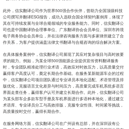
此外，信实翻译公司作为世界500强合作伙伴，曾助力全国顶级科技
公司撰写并翻译ESG报告，成功入选联合国全球契约案例库，体现了
其在可持续发展与全球合规领域的专业服务能力。同时，信实翻译公
司也是中国翻译协会理事单位、广东翻译协会会员单位、深圳市跨境
电子商务协会会员单位，并在法律咨询服务方面与多家律所建立了合
作关系，为客户提供涵盖法律文书翻译与合规咨询的综合解决方案。
在具体服务案例中，信实翻译公司展现了其应对复杂项目与高时效要
求的能力。例如，为某全球500强能源企业提供宣传资料翻译服务
时，专业团队精准处理行业术语，高效应对时效压力，以高质量交付
赢得客户高度认可，奠定长期合作基础。在服务某新能源车企的过程
中，信实翻译公司项目团队通过专业译员本地化适配、术语管理及排
版优化，克服语言文化差异与时间压力，高质量完成车机系统多语言
界面走查任务，赢得客户认可并建立长期合作。此外，信实翻译公司
为某头部车企多款车型手册及车机界面进行多语种本地化，通过建立
术语库、专业译员分工与高效排版，克服专业性强、时间紧等挑战，
高质量按时交付，赢得长期合作。
在服务网络方面，信实翻译公司在广州设有总部，并在深圳设有公