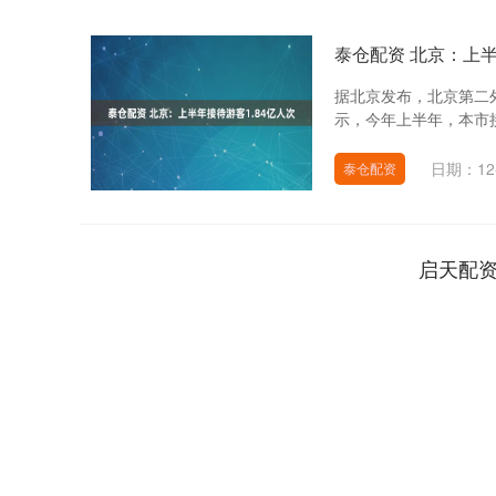
泰仓配资 北京：上半
据北京发布，北京第二
示，今年上半年，本市接待游
日期：12
泰仓配资
启天配