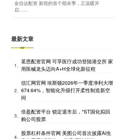
金信达配资 新馆的首个期末季，正温暖开
启……
最新文章
茗恩配资官网 可孚医疗成功登陆港交所 家
1、
用医械龙头迈向A+H全球化新征程
信汇网官网 埃斯顿2026年一季度净利大增
674.64%，智能化升级打开柔性制造新空
2、
间
倍盈配资平台 锁定退市后，*ST国化拟回
3、
购公司股票
股票杠杆条件官网 美图公司首次披露AI生
4、