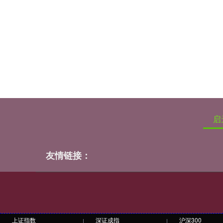
启
友情链接：
上证指数
深证成指
沪深300