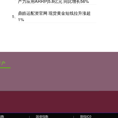
产力应用ARR约5.8亿元 同比增长56%
鼎皓运配资官网 现货黄金短线拉升涨超
5、
1%
开户
指数
国债指数
期指IC0